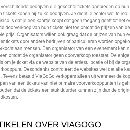
n verschillende bedrijven die gekochte tickets aanbieden op hun 
 tickets kopen bij zulke bedrijven. Je dient je echter wel te realis
risico is dat je een kaartje koopt dat geen toegang geeft tot h
de doorverkoop van hun tickets niet toe omdat de prijzen van de
ele prijs. Organisators willen ook graag dat de prijzen van hun e
r tickets door andere bedrijven of particulieren worden opgek
rkocht aan mensen. Een organisator van een evenement kan name
ren omdat de organisator geen doorverkoop toestaat. De enige
, is om je ticket via de website van de artiest, locatie of bij de 
rkooppunt. Desondanks controleert de websites wel dat alle kaar
 Tevens betaald ViaGoGo verkopers alleen uit wanneer de kop
pen van een tickets van niet primaire voorverkooppunten is gehe
uden dat de tickets een stuk duurder kunnen zijn dan de origin
ndkosten.
TIKELEN OVER VIAGOGO