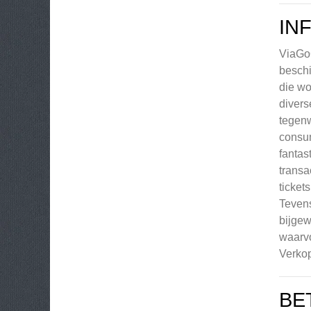
IN
ViaGoG
beschi
die wo
divers
tegenw
consum
fantas
transa
ticket
Tevens
bijgew
waarvo
Verkop
BE