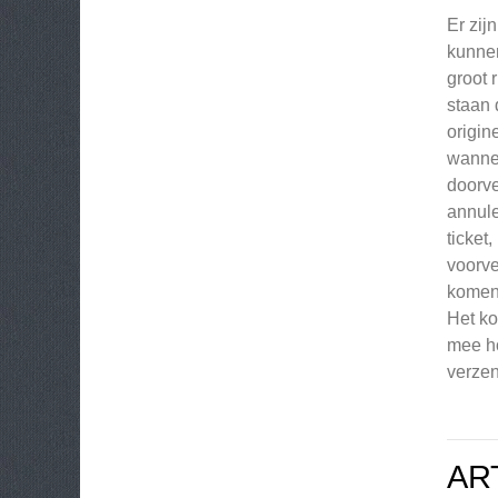
Er zij
kunnen
groot 
staan 
origin
wannee
doorve
annule
ticket
voorve
komen.
Het ko
mee ho
verze
AR