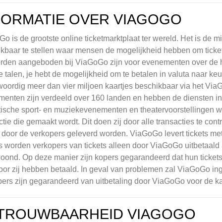
FORMATIE OVER VIAGOGO
o is de grootste online ticketmarktplaat ter wereld. Het is de
kbaar te stellen waar mensen de mogelijkheid hebben om ticket
rden aangeboden bij ViaGoGo zijn voor evenementen over de he
e talen, je hebt de mogelijkheid om te betalen in valuta naar ke
oordig meer dan vier miljoen kaartjes beschikbaar via het Vi
enten zijn verdeeld over 160 landen en hebben de diensten inm
tische sport- en muziekevenementen en theatervoorstellingen w
ctie die gemaakt wordt. Dit doen zij door alle transacties te co
s door de verkopers geleverd worden. ViaGoGo levert tickets me
 worden verkopers van tickets alleen door ViaGoGo uitbetaald 
oond. Op deze manier zijn kopers gegarandeerd dat hun tickets
or zij hebben betaald. In geval van problemen zal ViaGoGo ing
ers zijn gegarandeerd van uitbetaling door ViaGoGo voor de ka
TROUWBAARHEID VIAGOGO