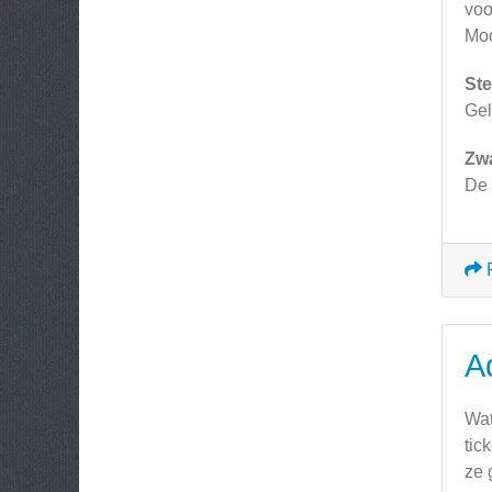
voo
Moo
Ste
Gel
Zw
De 
A
Wat
tic
ze 