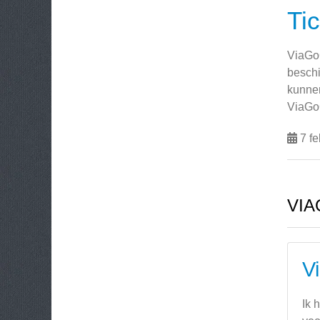
Ti
ViaGoG
beschi
kunnen
ViaGoG
7 fe
VI
V
Ik 