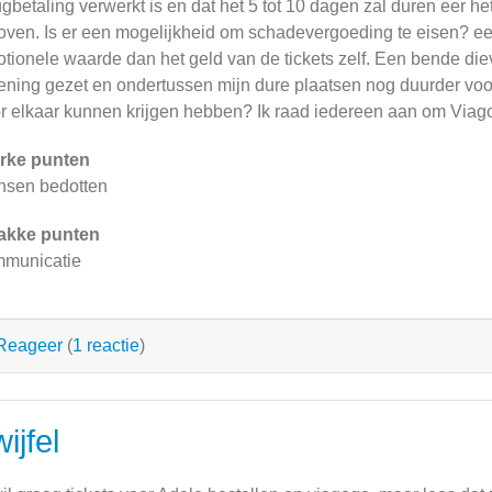
ugbetaling verwerkt is en dat het 5 tot 10 dagen zal duren eer het 
oven. Is er een mogelijkheid om schadevergoeding te eisen? ee
tionele waarde dan het geld van de tickets zelf. Een bende di
ening gezet en ondertussen mijn dure plaatsen nog duurder voo
r elkaar kunnen krijgen hebben? Ik raad iedereen aan om Viago
rke punten
sen bedotten
akke punten
municatie
Reageer
(
1 reactie
)
ijfel