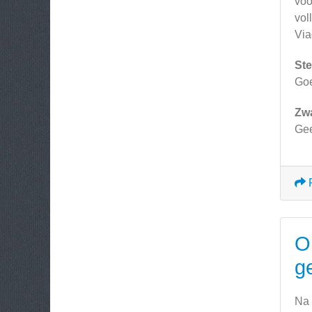
voo
vol
Via
Ste
Goe
Zw
Ge
O
g
Na 