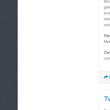
ter
gel
emo
rek
voo
Ste
Men
Zw
com
Tw