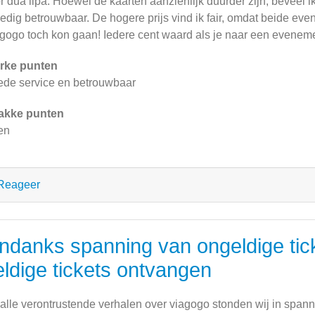
r dua lipa. Hoewel de kaarten aanzienlijk duurder zijn, beveel i
ledig betrouwbaar. De hogere prijs vind ik fair, omdat beide ev
gogo toch kon gaan! Iedere cent waard als je naar een evenement 
rke punten
de service en betrouwbaar
akke punten
en
Reageer
ndanks spanning van ongeldige tic
eldige tickets ontvangen
alle verontrustende verhalen over viagogo stonden wij in spanni