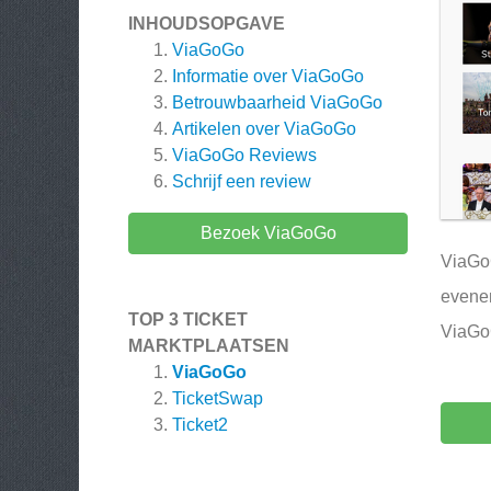
INHOUDSOPGAVE
ViaGoGo
Informatie over ViaGoGo
Betrouwbaarheid ViaGoGo
Artikelen over
ViaGoGo
ViaGoGo
Reviews
Schrijf een review
Bezoek ViaGoGo
ViaGoG
evenem
TOP 3 TICKET
ViaGoG
MARKTPLAATSEN
ViaGoGo
TicketSwap
Ticket2