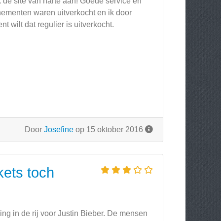
k de site van harte aan! Goede service en
enementen waren uitverkocht en ik door
wilt dat regulier is uitverkocht.
Door
Josefine
op 15 oktober 2016
kets toch
ng in de rij voor Justin Bieber. De mensen