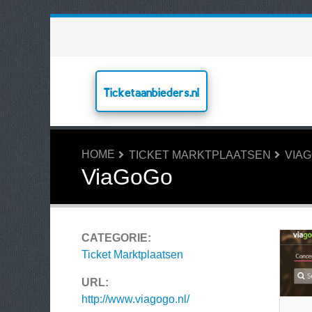
Ticketaanbieders.nl
HOME
TICKET MARKTPLAATSEN
VIA
ViaGoGo
CATEGORIE:
Ticket Marktplaatsen
URL:
http://www.viagogo.nl/