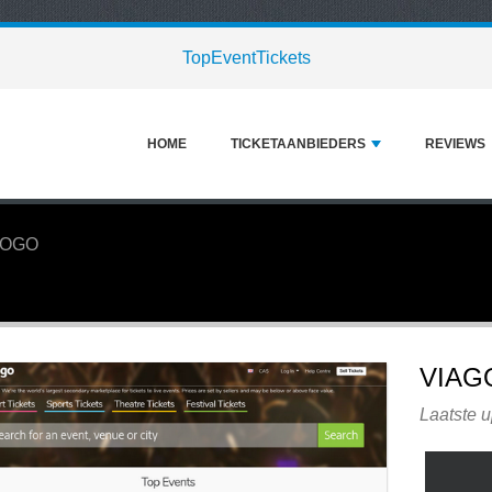
TopEventTickets
HOME
TICKETAANBIEDERS
REVIEWS
GOGO
VIAG
Laatste 