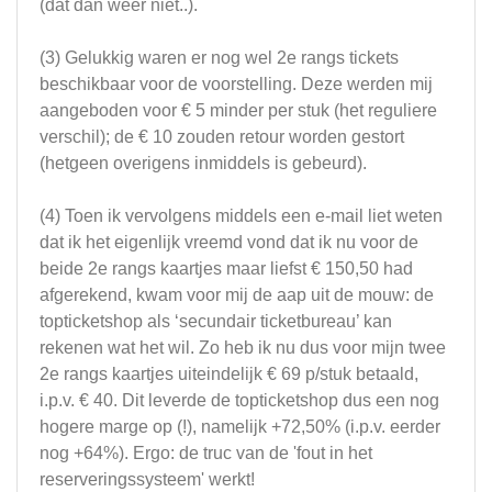
(dat dan weer niet..).
(3) Gelukkig waren er nog wel 2e rangs tickets
beschikbaar voor de voorstelling. Deze werden mij
aangeboden voor € 5 minder per stuk (het reguliere
verschil); de € 10 zouden retour worden gestort
(hetgeen overigens inmiddels is gebeurd).
(4) Toen ik vervolgens middels een e-mail liet weten
dat ik het eigenlijk vreemd vond dat ik nu voor de
beide 2e rangs kaartjes maar liefst € 150,50 had
afgerekend, kwam voor mij de aap uit de mouw: de
topticketshop als ‘secundair ticketbureau’ kan
rekenen wat het wil. Zo heb ik nu dus voor mijn twee
2e rangs kaartjes uiteindelijk € 69 p/stuk betaald,
i.p.v. € 40. Dit leverde de topticketshop dus een nog
hogere marge op (!), namelijk +72,50% (i.p.v. eerder
nog +64%). Ergo: de truc van de 'fout in het
reserveringssysteem' werkt!