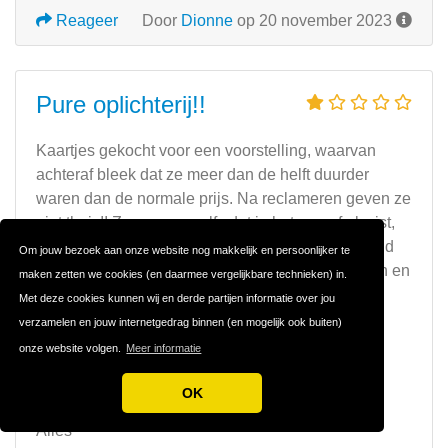
Reageer
Door
Dionne
op 20 november 2023
Pure oplichterij!!
Kaartjes gekocht voor een voorstelling, waarvan
achteraf bleek dat ze meer dan de helft duurder
waren dan de normale prijs. Na reclameren geven ze
niet thuis!! Ze zeggen zelfs dat je het vooraf al wist,
terwijl dit achteraf was! Anders koopt toch niemand
Om jouw bezoek aan onze website nog makkelijk en persoonlijker te
kaartjes! Ze zullen niets doen om te compenseren en
maken zetten we cookies (en daarmee vergelijkbare technieken) in.
bestuiten zichzelf! Wat een pure oplichterij!!!!!
Met deze cookies kunnen wij en derde partijen informatie over jou
verzamelen en jouw internetgedrag binnen (en mogelijk ook buiten)
Sterke punten
onze website volgen.
Meer informatie
Geen enkele
OK
Zwakke punten
Alles