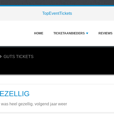
TopEventTickets
HOME
TICKETAANBIEDERS
REVIEWS
GUTS TICKETS
EZELLIG
 was heel gezellig. volgend jaar weer