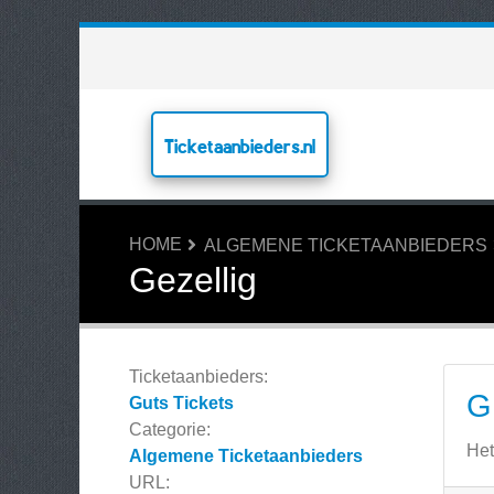
Ticketaanbieders.nl
HOME
ALGEMENE TICKETAANBIEDERS
Gezellig
Ticketaanbieders:
G
Guts Tickets
Categorie:
Het
Algemene Ticketaanbieders
URL: