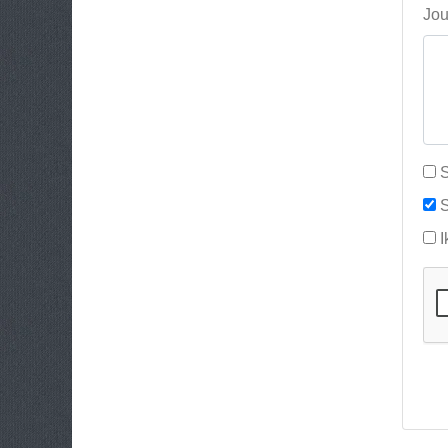
Jou
S
S
I