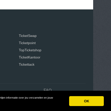
TicketSwap
Ticketpoint
TopTicketshop
TicketKantoor
Tickettack
n
FAQ
ijen informatie over jou verzamelen en jouw
oon
OK