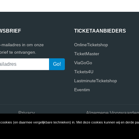
WSBRIEF
TICKETAANBIEDERS
e-mailadres in om onze
OnlineTicketshop
rief te ontvangen.
TicketMaster
ViaGoGo
Tickets4U
LastminuteTicketshop
Eventim
Privacy
Algemene Voorwaarde
ookies (en daarmee vergelijkbare technieken) in. Met deze cookies kunnen wij en derde part
pyright © 2026 Ticketaanbieders.nl
Build review sites with ReviewTyc