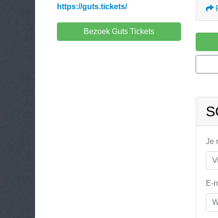
https://guts.tickets/
Bezoek Guts Tickets
S
Je
E-m