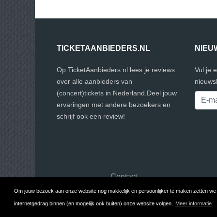
TICKETAANBIEDERS.NL
NIEU
Op TicketAanbieders.nl lees je reviews
Vul je 
over alle aanbieders van
nieuwsb
(concert)tickets in Nederland.Deel jouw
ervaringen met andere bezoekers en
schrijf ook een review!
Contact
Om jouw bezoek aan onze website nog makkelijk en persoonlijker te maken zetten we c
Co
internetgedrag binnen (en mogelijk ook buiten) onze website volgen.
Meer informatie