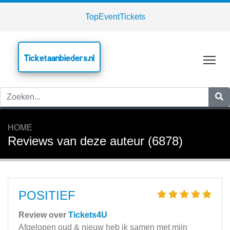
TopEventTickets
Ticketaanbieders.nl
Tog
HOME
Reviews van deze auteur (6878)
POSITIEF
Review over
Tickets4U
Afgelopen oud & nieuw heb ik samen met mijn