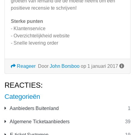
groeten van iemand die de moeite neemt om een
positieve recensie te schrijven!
Sterke punten
- Klantenservice
- Overzichtelijkheid website
- Snelle levering order
Reageer
Door
John Borsboo
op 1 januari 2017
REACTIES:
Categorieën
Aanbieders Buitenland
1
Algemene Ticketaanbieders
39
E-ticket Systemen
19