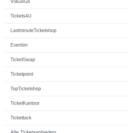
ViaGoGo
Tickets4U
LastminuteTicketshop
Eventim
TicketSwap
Ticketpoint
TopTicketshop
TicketKantoor
Tickettack
Alle Ticketaanbieders