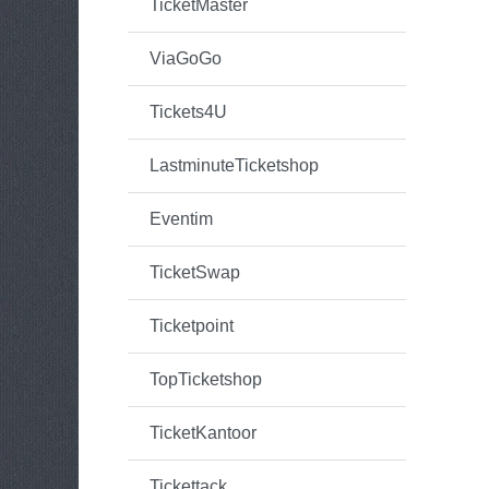
TicketMaster
ViaGoGo
Tickets4U
LastminuteTicketshop
Eventim
TicketSwap
Ticketpoint
TopTicketshop
TicketKantoor
Tickettack