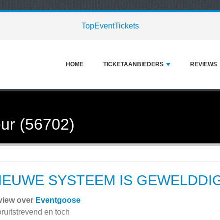
TopEventTickets
HOME
TICKETAANBIEDERS
REVIEWS
ur (56702)
IEUWE SYSTEEM IS GEWELDDI
view over
Eventgoose
ruitstrevend en toch