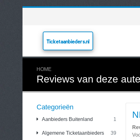
Ticketaanbieders.nl
HOME
Reviews van deze aute
Categorieën
N
Aanbieders Buitenland
1
Re
Algemene Ticketaanbieders
39
Voo