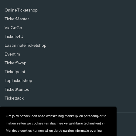
OnlineTicketshop
TicketMaster
ViaGoGo
Tickets4U
LastminuteTicketshop
Eventim
TicketSwap
Ticketpoint
TopTicketshop
TicketKantoor
Tickettack
Om jouw bezoek aan onze website nog makkelijk en persoonlijker te
Contact
Privacy
maken zetten we cookies (en daarmee vergelijkbare technieken) in.
Met deze cookies kunnen wij en derde partijen informatie over jou
Algemene
FAQ