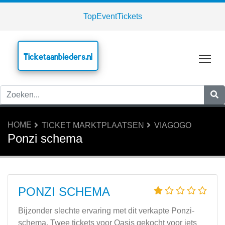
TopEventTickets
Ticketaanbieders.nl
Tog
HOME
TICKET MARKTPLAATSEN
VIAGOGO
Ponzi schema
PONZI SCHEMA
Bijzonder slechte ervaring met dit verkapte Ponzi-
schema. Twee tickets voor Oasis gekocht voor iets