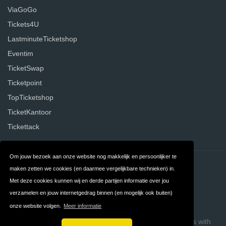
ViaGoGo
Tickets4U
LastminuteTicketshop
Eventim
TicketSwap
Ticketpoint
TopTicketshop
TicketKantoor
Tickettack
Om jouw bezoek aan onze website nog makkelijk en persoonlijker te
Contact
Privacy
maken zetten we cookies (en daarmee vergelijkbare technieken) in.
Met deze cookies kunnen wij en derde partijen informatie over jou
Algemene
FAQ
verzamelen en jouw internetgedrag binnen (en mogelijk ook buiten)
Voorwaarden
onze website volgen.
Meer informatie
Copyright © 2026 Ticketaanbieders.nl
Build review sites with