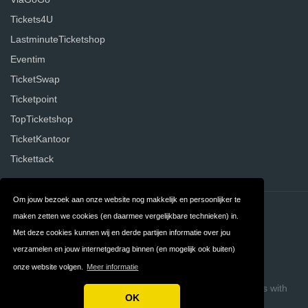
Tickets4U
LastminuteTicketshop
Eventim
TicketSwap
Ticketpoint
TopTicketshop
TicketKantoor
Tickettack
Om jouw bezoek aan onze website nog makkelijk en persoonlijker te
Contact
Privacy
maken zetten we cookies (en daarmee vergelijkbare technieken) in.
Met deze cookies kunnen wij en derde partijen informatie over jou
Algemene
FAQ
verzamelen en jouw internetgedrag binnen (en mogelijk ook buiten)
Voorwaarden
onze website volgen.
Meer informatie
Copyright © 2026 Ticketaanbieders.nl
Build review sites with
OK
ReviewTycoon