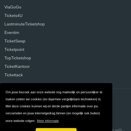
ViaGoGo
Tickets4U
LastminuteTicketshop
Eventim
TicketSwap
Ticketpoint
TopTicketshop
TicketKantoor
Tickettack
Om jouw bezoek aan onze website nog makkelijk en persoonlijker te
Contact
Privacy
maken zetten we cookies (en daarmee vergelijkbare technieken) in.
Met deze cookies kunnen wij en derde partijen informatie over jou
Algemene
FAQ
verzamelen en jouw internetgedrag binnen (en mogelijk ook buiten)
Voorwaarden
onze website volgen.
Meer informatie
Copyright © 2026 Ticketaanbieders.nl
Build review sites with