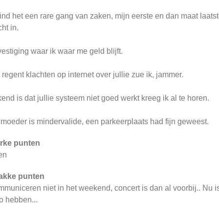
vind het een rare gang van zaken, mijn eerste en dan maat laatst
cht in.
estiging waar ik waar me geld blijft.
 regent klachten op internet over jullie zue ik, jammer.
end is dat jullie systeem niet goed werkt kreeg ik al te horen.
moeder is mindervalide, een parkeerplaats had fijn geweest.
rke punten
en
akke punten
municeren niet in het weekend, concert is dan al voorbij.. Nu i
o hebben...