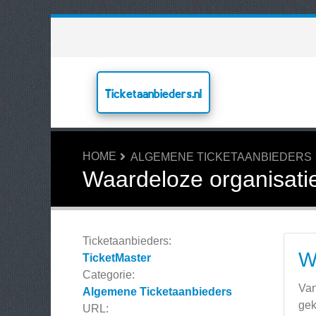
Ticketaanbieders.nl
HOME
ALGEMENE TICKETAANBIEDERS
Waardeloze organisati
Ticketaanbieders:
W
TicketMaster
Categorie:
Van
Algemene Ticketaanbieders
gek
URL: