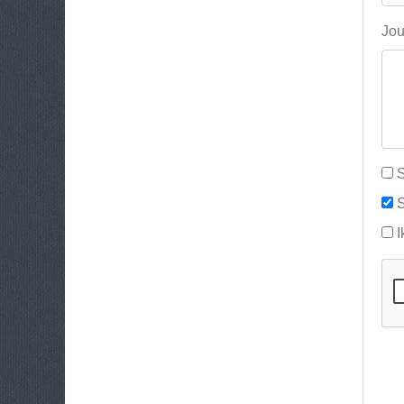
Jou
S
S
I