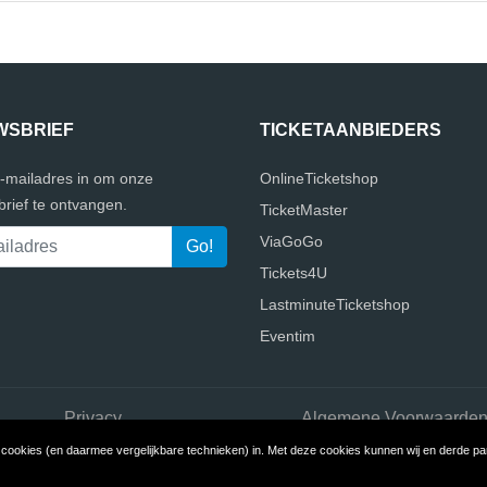
WSBRIEF
TICKETAANBIEDERS
e-mailadres in om onze
OnlineTicketshop
rief te ontvangen.
TicketMaster
ViaGoGo
Tickets4U
LastminuteTicketshop
Eventim
Privacy
Algemene Voorwaarde
ookies (en daarmee vergelijkbare technieken) in. Met deze cookies kunnen wij en derde part
pyright © 2026 Ticketaanbieders.nl
Build review sites with ReviewTyc