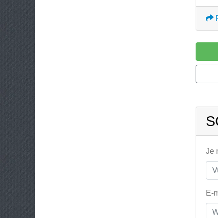
S
Je
E-m