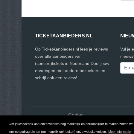
TICKETAANBIEDERS.NL
NIEU
Op TicketAanbieders.nl lees je reviews
Vul je 
over alle aanbieders van
nieuwsb
(concert)tickets in Nederland.Deel jouw
ervaringen met andere bezoekers en
schrijf ook een review!
Contact
Om jouw bezoek aan onze website nog makkelijk en persoonlijker te maken zetten we c
Co
internetgedrag binnen (en mogelijk ook buiten) onze website volgen.
Meer informatie