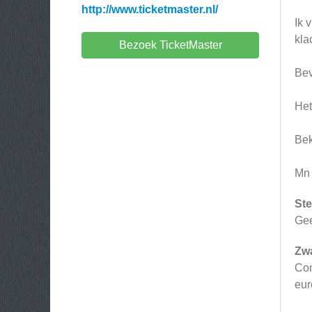
http://www.ticketmaster.nl/
Ik 
kla
Bezoek TicketMaster
Bev
Het
Bek
Mn 
Ste
Ge
Zw
Com
eur