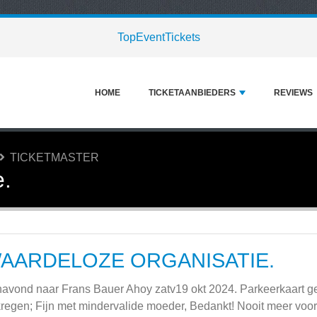
TopEventTickets
HOME
TICKETAANBIEDERS
REVIEWS
TICKETMASTER
e.
AARDELOZE ORGANISATIE.
avond naar Frans Bauer Ahoy zatv19 okt 2024. Parkeerkaart geko
regen; Fijn met mindervalide moeder, Bedankt! Nooit meer voor