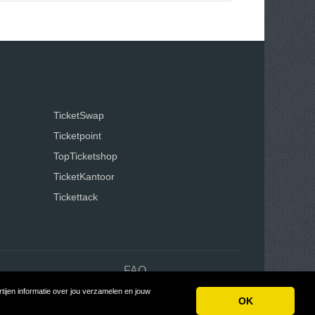
TicketSwap
Ticketpoint
TopTicketshop
TicketKantoor
Tickettack
n
FAQ
ijen informatie over jou verzamelen en jouw
oon
OK