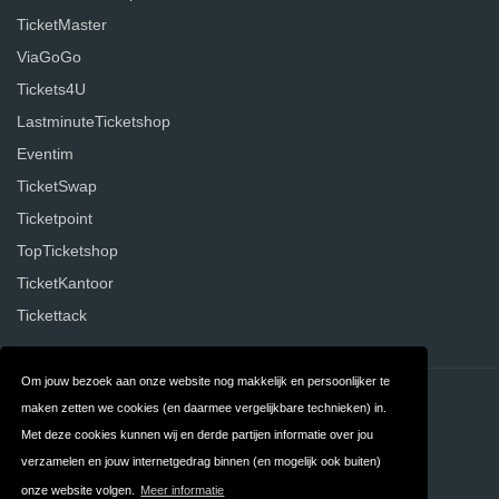
TicketMaster
ViaGoGo
Tickets4U
LastminuteTicketshop
Eventim
TicketSwap
Ticketpoint
TopTicketshop
TicketKantoor
Tickettack
Om jouw bezoek aan onze website nog makkelijk en persoonlijker te
Contact
Privacy
maken zetten we cookies (en daarmee vergelijkbare technieken) in.
Met deze cookies kunnen wij en derde partijen informatie over jou
Algemene
FAQ
verzamelen en jouw internetgedrag binnen (en mogelijk ook buiten)
Voorwaarden
onze website volgen.
Meer informatie