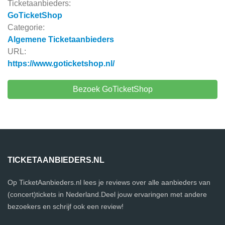
Ticketaanbieders:
GoTicketShop
Categorie:
Algemene Ticketaanbieders
URL:
https://www.goticketshop.nl/
Bezoek GoTicketShop
TICKETAANBIEDERS.NL
Op TicketAanbieders.nl lees je reviews over alle aanbieders van
(concert)tickets in Nederland.Deel jouw ervaringen met andere
bezoekers en schrijf ook een review!